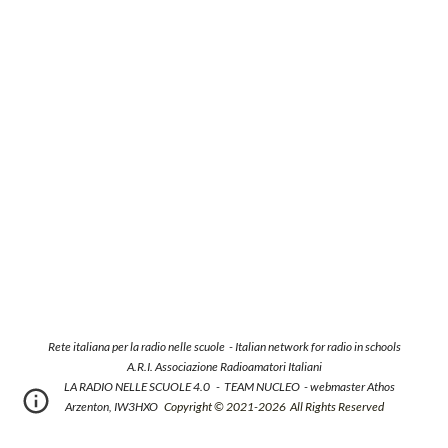
Rete italiana per la radio nelle scuole -
Italian network for radio in schools
A.R.I. Associazione Radioamatori Italiani
LA RADIO NELLE SCUOLE 4.0 - TEAM NUCLEO - webmaster Athos
Arzenton, IW3HXO
Copyright ©
2021-
20
26
All Rights Reserved