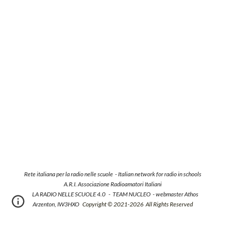
Rete italiana per la radio nelle scuole -
Italian network for radio in schools
A.R.I. Associazione Radioamatori Italiani
LA RADIO NELLE SCUOLE 4.0 - TEAM NUCLEO - webmaster Athos
Arzenton, IW3HXO
Copyright ©
2021-
20
26
All Rights Reserved