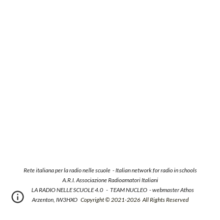
Rete italiana per la radio nelle scuole -
Italian network for radio in schools
A.R.I. Associazione Radioamatori Italiani
LA RADIO NELLE SCUOLE 4.0 - TEAM NUCLEO - webmaster Athos
Arzenton, IW3HXO
Copyright ©
2021-
20
26
All Rights Reserved