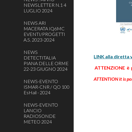
NEWSLETTER N.1 4
LUGLIO 2024
NEWS ARI
MACERATA IQ6MC
EVENTI/PROGETTI
A.S. 2023-2024
NEWS
LINK alla diretta
DETECTITALIA
PIANA DELLE ORME
ATTENZIONE è po
22-23 GIUGNO 2024
ATTENTION it is pos
NEWS-EVENTO
ISMAR-CNR / QO 100
EsHail - 2024
NEWS-EVENTO
LANCIO
RADIOSONDE
METEO 2024