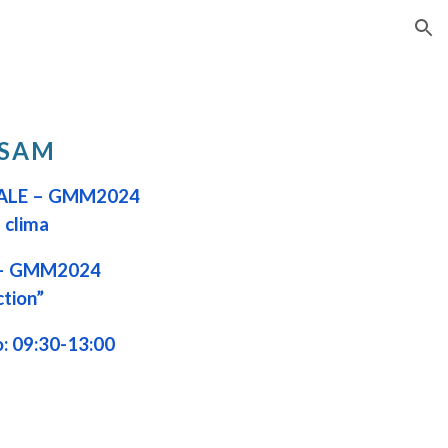
ion
ISAM
ALE – GMM2024
l clima
– GMM2024
ction”
: 09:30-13:00