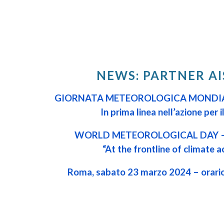
ip to main content
Skip to navigat
NEWS
:
PART
NER A
GIORNATA METEOROLOGICA MONDI
In prima linea nell’azione per i
WORLD METEOROLOGICAL DAY 
“At the frontline of climate a
Roma, sabato 23 marzo 2024 – orario