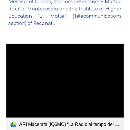
Mestica” of Cingoli, the comprehensive “P. Matteo
Ricci” of Montecosaro and the Institute of Higher
Education “E. Mattei” (Telecommunications
section) of Recanati.
ARI Macerata (IQ6MC) “La Radio al tempo dei Social”.pdf