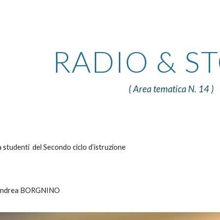
ip to main content
Skip to navigat
RADIO & S
( Area tematica N.
14
)
 studenti del Secondo ciclo d’istruzione
Andrea BORGNINO