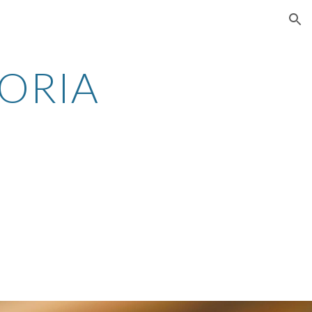
ion
TORIA