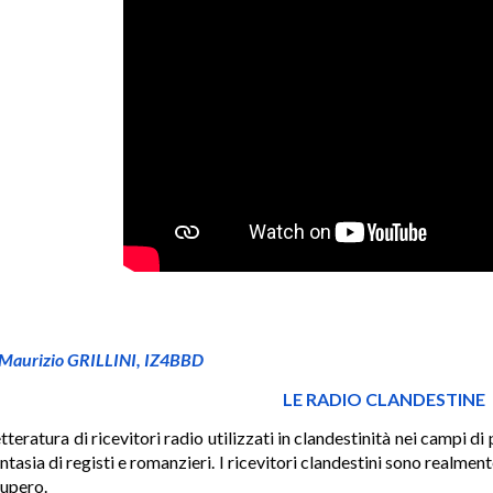
Maurizio GRILLINI, IZ4BBD
LE RADIO CLANDESTINE
etteratura di ricevitori radio utilizzati in clandestinità nei camp
ntasia di registi e romanzieri. I ricevitori clandestini sono realmente
cupero.