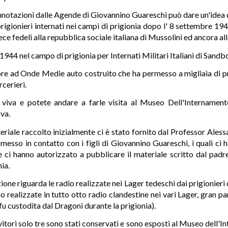
nnotazioni dalle Agende di Giovannino Guareschi può dare un'idea de
rigionieri internati nei campi di prigionia dopo l' 8 settembre 194
ece fedeli alla repubblica sociale italiana di Mussolini ed ancora al
 1944 nel campo di prigionia per Internati Militari Italiani di Sandb
re ad Onde Medie auto costruito che ha permesso a migliaia di prigi
rcerieri.
 viva e potete andare a farle visita al Museo Dell'Internament
ova.
riale raccolto inizialmente ci è stato fornito dal Professor Aless
messo in contatto con i figli di Giovannino Guareschi, i quali ci 
e ci hanno autorizzato a pubblicare il materiale scritto dal padr
nia.
ne riguarda le radio realizzate nei Lager tedeschi dai prigionier
realizzate in tutto otto radio clandestine nei vari Lager, gran pa
u custodita dal Dragoni durante la prigionia).
evitori solo tre sono stati conservati e sono esposti al Museo dell