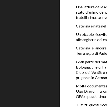
Una lettura delle a
stato d'animo dei p
fratelli rimaste inv
Caterina è nata nel
Un piccolo ricevito
alle angherie dei ca
Caterina è ancora
Terranegra di Pad
Gran parte del mate
Bologna, che ci ha 
Club dei Ventitré 
prigionia in Germa
Molta documentazio
Ugo Dragoni furono 
GEA (quest'ultima f
Di tutti questi ric