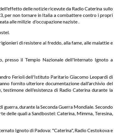
ll'effetto delle notizie ricevute da Radio Caterina sullo
3, per non tornare in Italia a combattere contro i propri
leata alle milizie d'occupazione naziste .
ostel.
onieri di resistere al freddo, alla fame, alle malattie e
o, presso il Tempio Nazionale dell'Internato Ignoto a
andro Ferioli dell'Istituto Paritario Giacomo Leopardi di
hanno fornito ulteriore documentazione dall'archivio del
e, testimone dell'esistenza di Radio Caterina durante la
i di guerra, durante la Seconda Guerra Mondiale. Secondo
rte delle quali a Sandbostel: Caterina, Mimma, Teresina,
'Internato Ignoto di Padova: "Caterina", Radio Cestokova e