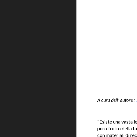
A cura dell' autore :
"Esiste una vasta l
puro frutto della fa
con materiali di re