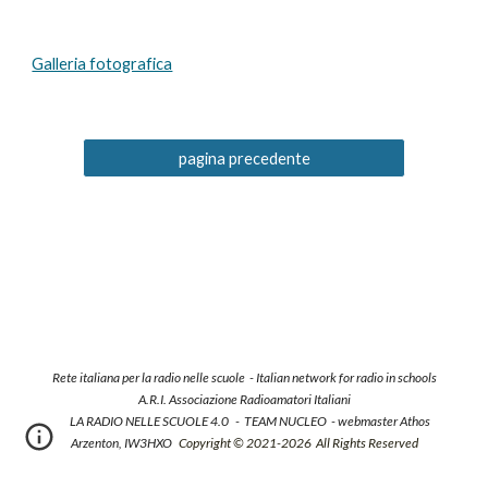
Galleria fotografica
pagina precedente
Rete italiana per la radio nelle scuole -
Italian network for radio in schools
A.R.I. Associazione Radioamatori Italiani
LA RADIO NELLE SCUOLE 4.0 - TEAM NUCLEO - webmaster Athos
Arzenton, IW3HXO
Copyright ©
2021-
20
26
All Rights Reserved